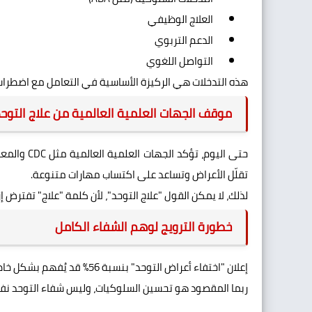
العلاج الوظيفي
الدعم التربوي
التواصل اللغوي
هذه التدخلات هي الركيزة الأساسية في التعامل مع اضطراب
موقف الجهات العلمية العالمية من علاج التوح
حتى اليوم،
تقلّل الأعراض وتساعد على اكتساب مهارات متنوعة.
لذلك، لا يمكن القول "علاج التوحد"، لأن كلمة "علاج" تفترض إز
خطورة الترويج لوهم الشفاء الكامل
إعلان "اختفاء أعراض التوحد" بنسبة 56% قد يُفهم بشكل خاطئ.
ربما المقصود هو تحسين السلوكيات، وليس شفاء التوحد نف