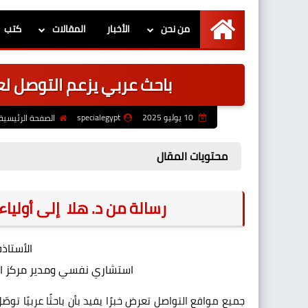
من نحن
الأخبار
المقالات
كتب
الرئيسية
باحث عربي يزعم التوصل لعل
10 يوليو 2025
specialegypt
الصفحة الرئيسية
محتويات المقال
رسالة من د. هلا إلى أولياء 
الأستاذ
استشاري نفسي ومدير مركز الد
جميع مواقع التواصل تعرض خبرًا يفيد بأن باحثًا عربيًا 