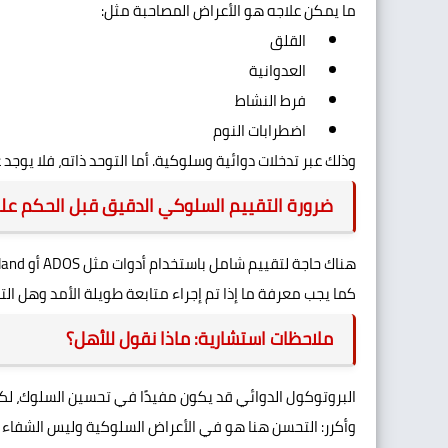
ما يمكن علاجه هو الأعراض المصاحبة مثل:
القلق
العدوانية
فرط النشاط
اضطرابات النوم
وذلك عبر تدخلات دوائية وسلوكية. أما التوحد ذاته، فلا يوجد 
ضرورة التقييم السلوكي الدقيق قبل الحكم على
هناك حاجة لتقييم شامل باستخدام أدوات مثل ADOS أو Vineland، وبتحليل درجات التوحد (بسيط – متوسط – شديد).
كما يجب معرفة ما إذا تم إجراء متابعة طويلة الأمد وهل ال
ملاحظات استشارية: ماذا نقول للأهل؟
البروتوكول الدوائي قد يكون مفيدًا في تحسين السلوك، لكنه ل
وأكرر: التحسن هنا هو في الأعراض السلوكية وليس الشفاء م