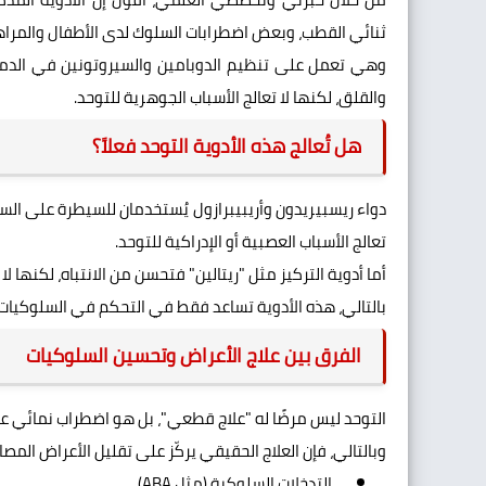
ثنائي القطب، وبعض اضطرابات السلوك لدى الأطفال والمراهق
وهي تعمل على تنظيم الدوبامين والسيروتونين في الدماغ،
والقلق، لكنها لا تعالج الأسباب الجوهرية للتوحد.
هل تُعالج هذه الأدوية التوحد فعلاً؟
دواء ريسبيريدون وأريبيبرازول يُستخدمان للسيطرة على السلو
تعالج الأسباب العصبية أو الإدراكية للتوحد.
أما أدوية التركيز مثل "ريتالين" فتحسن من الانتباه، لكنها لا تع
بالتالي، هذه الأدوية تساعد فقط في التحكم في السلوكيات ال
الفرق بين علاج الأعراض وتحسين السلوكيات
التوحد ليس مرضًا له "علاج قطعي"، بل هو اضطراب نمائي 
وبالتالي، فإن العلاج الحقيقي يركّز على تقليل الأعراض المصا
التدخلات السلوكية (مثل ABA)