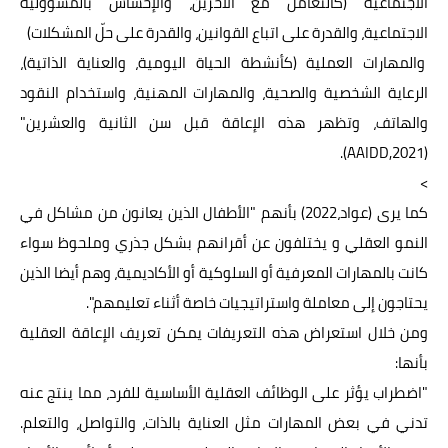
الاجتماعية (كالتعامل مع الآخرين، والإحساس بالمسؤولية
الاجتماعية، والقدرة على اتباع القوانين، والقدرة على حلّ المشكلات)
والمهارات العملية (كأنشطة الحياة اليومية، والعناية الذاتية)،
الرعاية الشخصية والصحية، والمهارات المهنية، واستخدام النقود
والهاتف، وتظهر هذه الإعاقة قبل سن الثانية والعشرين"
(AAIDD,2021).
>
كما يرى (عواد،2022) بأنهم "الأطفال الذين يعانون من مشاكل في
النمو العقلي و يختلفون عن أقرانهم بشكل جذري وملحوظ سواء
كانت بالمهارات المعرفية أو السلوكية أو الأكاديمية، وهم أيضا الذين
يحتاجون إلى معاملة واستراتيجيات خاصة أثناء تعليمهم".
ومن خلال استعراض هذه التعريفات يمكن تعريف الإعاقة العقلية
بأنها:
"اضطراب يؤثر على الوظائف العقلية الأساسية للفرد، مما ينتج عنه
تدني في بعض المهارات مثل العناية بالذات، والتواصل، والتعلم.