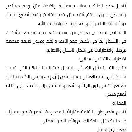
تتميز هذه الحالة بسمات جسمانية واضحة مثل وجه مستدير
ومسطح، عيون ضيقة، أنف مائل، قصر القامة، وقصر أصابع اليدين.
تبدأ الحالة غالبًا قبل الولادة وترتبط بزيادة عمر الأم.
الأشخاص المصابون يعانون من نسبة ذكاء منخفضة، مع مشكلات
في الشكل الخارجي كصغر حجم الأنف والفم، وعيون ضيقة متجهة
عرضيًا، واضطرابات في شكل الأسنان والأصابع.
اضطرابات التمثيل الغذائي:
مثل حالة التمثيل الغذائي الفينيل كيتونوريا (PKU) التي تسبب
قصورًا في النمو العقلي بسبب نقص إنزيم معين في الكبد. تترافق
مع تغيرات في لون الجلد والشعر، وقد تؤدي إلى تلف عصبي إذا لم
تُعالج مبكرًا.
القماءة:
تتسم بقصر طول القامة مقارنةً بالمجموعة العمرية، مع مميزات
جسمانية مثل نحافة الجسم وتأخر النمو العضلي.
صغر حجم الدماغ: