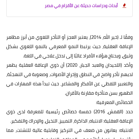
أبحاث ودراسات حديثة عن الأقزام في مصر
وفقًا لـ (خير الله، 2014)، يعتبر العجز أو التأخر اللغوي من أبرز مظاهر
الإعاقة العقلية، حيث يرتبط النمو المعرفي بالنمو اللغوي بشكل
وثيق، ويحتاج هؤلاء الأفراد غالبًا إلى تدخل علاجي في اللغة.
وأكد (اللحيدان والعبد الجبار، 2020) أن ذوي الإعاقة العقلية يظهر
لديهم تأخر واضح في النطق وإخراج الأصوات، وصعوبة في التهجئة،
والتعبير اللفظي عن الأفكار والمشاعر، حيث تبدأ هذه المهارات في
الظهور بسن متأخرة مقارنة بالأقران.
الخصائص المعرفية:
حدد (القمش، 2016) خمسة خصائص رئيسية للمعرفة لدى ذوي
الإعاقة العقلية: الانتباه، الذاكرة، التمييز، التخيل، والإدراك والتفكير.
الانتباه: يعانون من ضعف في التركيز وقابلية عالية للتشتت، مما