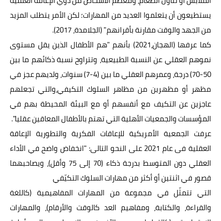
الملابس أو تناول الطعام، ومعظم الأشخاص من ذوي الإعاقة العقلية
يستطيعون أن يتعلموا العديد من المهارات؛ لكن الأمر يتطلب المزيد
من الجهد والوقت مقارنة بأقرانهم" (الجلامدة، 2017).
كما عرفها (الهجان،2021) بأنهم "هم الأطفال الذين يقل مستوى
نموهم العقلي عن النسبة الطبيعية، وتتراوح نسبة ذكائهم ما بين
50-70) درجة، وعمرهم العقلي ما بين (4-7) سنوات، ولديهم عجز في
مظهر أو مظهرين من مظاهر السلوك التكيفي،والتي تجعلهم
عاجزين عن التكيف مع أنفسهم أو مع البيئة المحيطة بهم في
المؤسسات والجمعيات الأهلية التي تهتم بالأطفال المعاقين عقليا".
عرفت الجمعية الأمريكية للإعاقات الفكرية والتطورية الإعاقة
العقلية فى عام 2021 على النحو التالى: "انخفاض واضح في الأداء
العقلي دون المتوسط بدرجة ذكاء (70 إلى 75 وأقل)، ويصاحبهما
قصور في اثنتين أو أكثر من مهارات السلوك التكيّفي
التي تتمثّل في مجموعة من المهارات المفاهيمية (كاللغة
والقراءة، والكتابة، ومفاهيم العد كالوقت والأرقام)، والمهارات