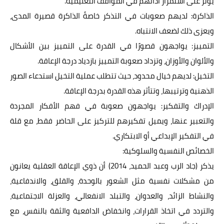
يؤثر على استمرار أدائهم في المواقف التعليمية.
الذاكرة: لديهم صعوبات في التذكر خاصةً الذاكرة قصيرة المدى،
ويعزى ذلك لضعف الانتباه.
التمييز: يواجهون قصورًا في القدرة على التمييز بين الأشكال
والألوان والأوزان، وتزداد صعوبة التمييز بازدياد درجة الإعاقة.
التخيل: لديهم خيال محدود، حيث تتطلب عملية التخيل استدعاء الصور
الذهنية وترتيبها، وتتأثر هذه القدرة بدرجة الإعاقة.
الإدراك والتفكير: يواجهون صعوبة في فهم الأفكار المجردة
والتعبير عنها، ويميل تفكيرهم للتركيز على الحاضر فقط، مع قلة
في التفكير الإبداعي أو الابتكاري.
الخصائص النفسية والسلوكية:
يذكر (جاد الرب وعبد الحميد، 2014) أن ذوي الإعاقة العقلية يعانون
من مشكلات نفسية مثل الشعور بالوحدة، والقلق، والاندفاعية،
والنشاط الزائد، والعدوان، والتبلد الانفعالي، والعزلة الاجتماعية،
والتردد في اتخاذ القرارات، وانخفاض الدافعية والثقة بالنفس، مع