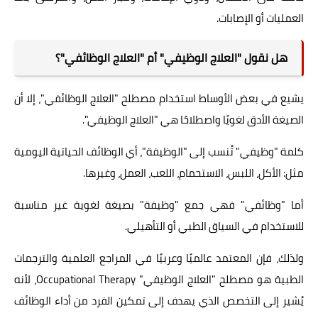
العمليات أو الإصابات.
هل نقول "العلاج الوظيفي" أم "العلاج الوظائفي"؟
يشيع في بعض الأوساط استخدام مصطلح "العلاج الوظائفي"، إلا أن
الصيغة الأدق لغويًا واصطلاحًا هي "العلاج الوظيفي".
كلمة "وظيفي" تُنسب إلى "الوظيفة"، أي الوظائف الحياتية اليومية
مثل: الأكل، اللبس، الاستحمام، اللعب، العمل، وغيرها.
أما "وظائفي" فهي جمع "وظيفة" بصيغة لغوية غير مناسبة
للاستخدام في السياق الطبي أو التأهيلي.
ولذلك، فإن المعتمد عالميًا وعربيًا في المراجع العلمية والترجمات
الطبية هو مصطلح "العلاج الوظيفي" Occupational Therapy، لأنه
يُشير إلى التخصص الذي يهدف إلى تمكين الفرد من أداء الوظائف