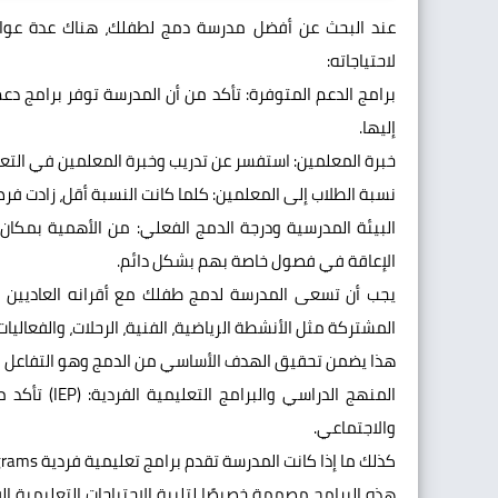
عند البحث عن أفضل مدرسة دمج لطفلك، هناك عدة عوامل
لاحتياجاته:
برامج الدعم المتوفرة: تأكد من أن المدرسة توفر برامج دعم
إليها.
خبرة المعلمين: استفسر عن تدريب وخبرة المعلمين في التعا
نسبة الطلاب إلى المعلمين: كلما كانت النسبة أقل، زادت 
البيئة المدرسية ودرجة الدمج الفعلي: من الأهمية بمكان ا
الإعاقة في فصول خاصة بهم بشكل دائم.
يجب أن تسعى المدرسة لدمج طفلك مع أقرانه العاديين ق
المشتركة مثل الأنشطة الرياضية، الفنية، الرحلات، والفعاليات
هذا يضمن تحقيق الهدف الأساسي من الدمج وهو التفاعل ال
المنهج الدرا
والاجتماعي.
كذلك ما إذا كانت المدرسة تقدم برامج تعليمية فردية Individualized Education Programs لكل طالب من ذوي الاحتياجات الخاصة.
هذه البرامج مصممة خصيصًا لتلبية الاحتياجات التعليمية ال