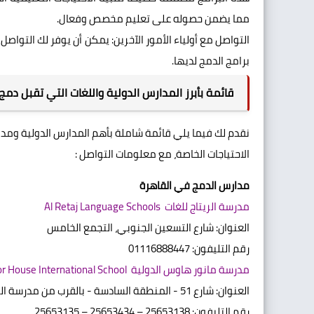
مما يضمن حصوله على تعليم مخصص وفعال.
التواصل مع أولياء الأمور الآخرين: يمكن أن يوفر لك الت
برامج الدمج لديها.
قائمة بأبرز المدارس الدولية واللغات التي تقبل دم
نقدم لك فيما يلي قائمة شاملة بأهم المدارس الدولية ومدا
الاحتياجات الخاصة، مع معلومات التواصل :
مدارس الدمج في القاهرة
مدرسة الريتاج للغات Al Retaj Language Schools
العنوان: شارع التسعين الجنوبي، التجمع الخامس
رقم التليفون: 01116888447
مدرسة مانور هاوس الدولية Manor House International School
العنوان: شارع 51 - المنطقة السادسة - بالقرب من مدرسة الشويفات - الحي الأول - التجمع الخامس
رقم التليفون: 25653138 – 25653434 – 25653135