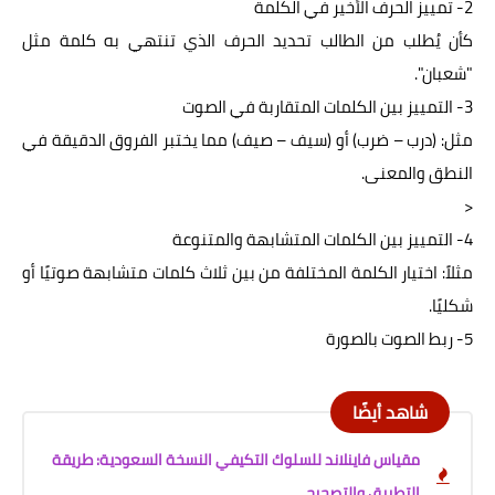
2- تمييز الحرف الأخير في الكلمة
كأن يُطلب من الطالب تحديد الحرف الذي تنتهي به كلمة مثل
"شعبان".
3- التمييز بين الكلمات المتقاربة في الصوت
مثل: (درب – ضرب) أو (سيف – صيف) مما يختبر الفروق الدقيقة في
النطق والمعنى.
<
4- التمييز بين الكلمات المتشابهة والمتنوعة
مثلاً: اختيار الكلمة المختلفة من بين ثلاث كلمات متشابهة صوتيًا أو
شكليًا.
5- ربط الصوت بالصورة
شاهد أيضًا
مقياس فاينلاند للسلوك التكيفي النسخة السعودية: طريقة
التطبيق والتصحيح